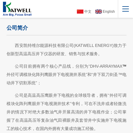
中文
English
公司简介
西安凯特维尔能源科技有限公司(KATWELL ENERGY)致力于
创新型高温高压井下仪器的研发、销售与技术服务。
公司目前拥有两个核心产品线，分别为“DHV-ARRAYMAX
™
外径可调模块化阵列鹰眼井下电视测井系统”和“井下双刀剑圣
™
电
动井下切割系统”；
公司是高温高压鹰眼井下电视的全球领导者，拥有“外径可调
模块化阵列鹰眼井下电视测井技术”专利，可在不洗井或者轻微洗
井的情况下对绝大多数油气井开展高清的井下电视作业；公司掌
握了在高温高压等复杂油气田裸眼井及套管井中实施井下电视施
工的核心技术，在国内外拥有大量成功施工经验。