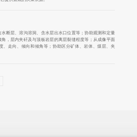
含水断层、溶沟溶洞、含水层出水口位置等；协助观测和定量
倾角，层内夹矸及与顶板岩层的离层裂缝程度等；从成像平面
度、走向、倾向和倾角等；协助区分矿体、岩体、煤层、夹