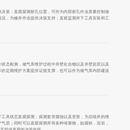
供决策；直观探测射孔位置，可作为内部射孔作业质量控制做
情况，为修井作业提供决策支持；直观监测井下工具安装和工
作状态检测，储气库维护过程中井壁化合物以及井壁岩层以及
库的定期维护方案提供证据支撑，也可以作为储气库内部建设
下工具状态直观探测；探测套管腐蚀以及变形，为后续井的维
产气层；同时可以直观探测井筒各种堵塞物，如煤粉，泥岩，
工艺提供直观的决策依据。