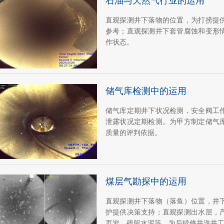
石油与天然气行业的运用
直观探测井下落物的位置，为打捞提
参考；直观探测井下套管腐蚀和变形
作状态。
储气库检测中的运用
储气库定期井下状况检测，安全阀工
泄露状况定期检测。为甲方制定储气
质量的评判依据。
煤层气勘探中的运用
直观探测井下落物（落鱼）位置，井
护提供决策支持；直观探测出水层，
页岩，残留水泥等，为后续修井洗井